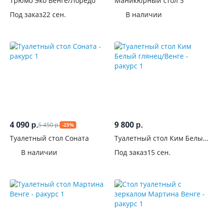
Трюмо Эко Венге/Лоредо
Маникюрный стол 3
см
Под заказ
22 сен.
В наличии
Глубина,
см
Высота,
см
Тип
установки
4 090
9 800
5 450
р.
р.
-25%
р.
Материал
Туалетный стол Соната
Туалетный стол Ким Белый
фасадов
глянец/Венге
В наличии
Под заказ
15 сен.
Поверхность
фасадов
С
фрезеровкой