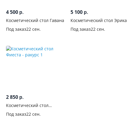
Голубые
4 500
5 100
1
р.
р.
Косметический стол Гавана
Косметический стол Эрика
Графит
9
Под заказ
22 сен.
Под заказ
22 сен.
Производитель
2 850
р.
Косметический стол
Фиеста
Под заказ
22 сен.