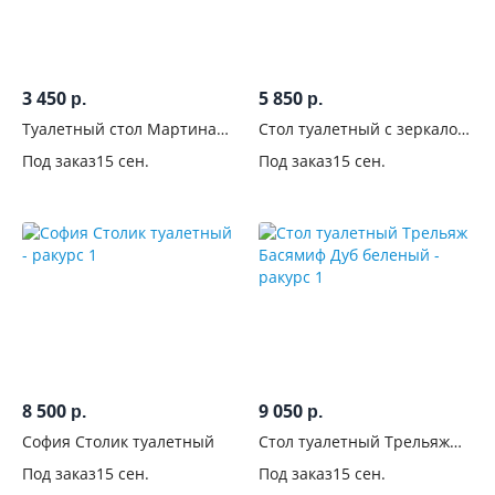
С
зеркалом
3 450
5 850
р.
р.
С
Туалетный стол Мартина
Стол туалетный с зеркалом
подсветкой
Венге
Мартина Венге
Под заказ
15 сен.
Под заказ
15 сен.
С
выдвижными
ящиками
С
тумбой
С
ручками
8 500
9 050
р.
р.
София Столик туалетный
Стол туалетный Трельяж
Цвет
Басямиф Дуб беленый
Под заказ
15 сен.
Под заказ
15 сен.