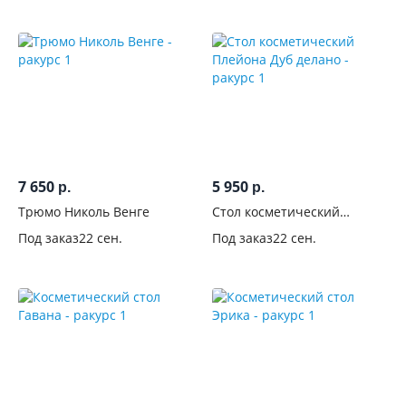
Бежевые
5
Белые
31
Белый
глянец
10
Белый
2
7 650
5 950
р.
р.
Бирюзовые
Трюмо Николь Венге
Стол косметический
1
Плейона Дуб делано
Под заказ
22 сен.
Под заказ
22 сен.
Венге
13
Венге/
беленый
1
Венге/
молочный
2