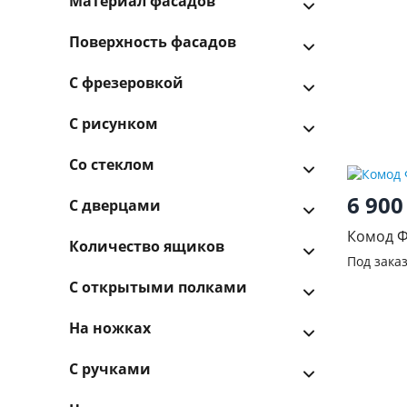
Материал фасадов
Поверхность фасадов
С фрезеровкой
С рисунком
Со стеклом
6 90
С дверцами
Комод 
Количество ящиков
Под зака
С открытыми полками
На ножках
С ручками