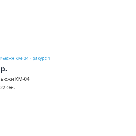
0
р.
Фьюжн КМ-04
з
22 сен.