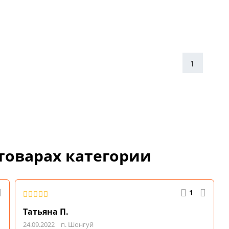
1
товарах категории
1
Татьяна П.
24.09.2022
п. Шонгуй