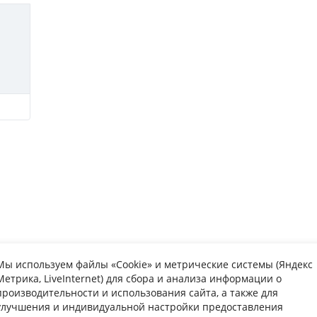
Мы используем файлы «Cookie» и метрические системы (Яндекс
Метрика, LiveInternet) для сбора и анализа информации о
упателю
Информаци
производительности и использования сайта, а также для
улучшения и индивидуальной настройки предоставления
та
Вопрос-ответ
Каталог мебе