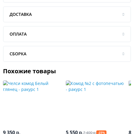
ДОСТАВКА
ОПЛАТА
СБОРКА
Похожие товары
9 350
5 550
8 
7 400
р.
р.
-25%
р.