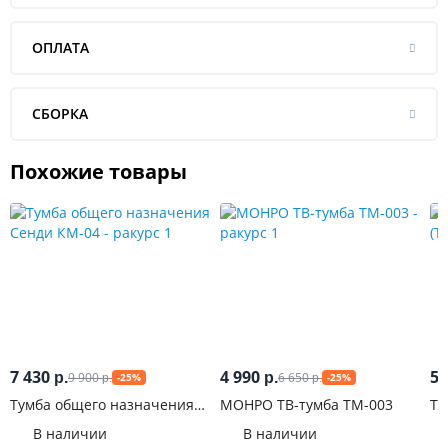
ОПЛАТА
СБОРКА
Похожие товары
7 430
4 990
5 
9 900
6 650
р.
р.
-25%
-25%
р.
р.
Тумба общего назначения
МОНРО ТВ-тумба ТМ-003
Ту
Сенди КМ-04
(Т
В наличии
В наличии