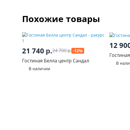
Похожие товары
12 90
21 740
р.
24 700
-12%
р.
Гостина
Гостиная Белла центр Сандал
В нал
В наличии