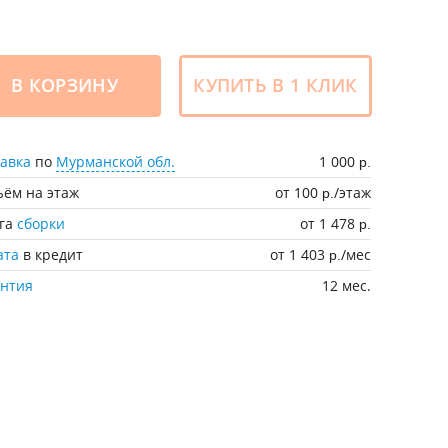
В КОРЗИНУ
КУПИТЬ В 1 КЛИК
авка
по
Мурманской обл.
1 000
р.
ём на этаж
от 100
/этаж
р.
уга
сборки
от 1 478
р.
ата
в кредит
от 1 403
/мес
р.
антия
12 мес.