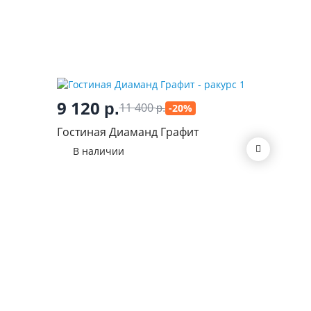
9 120
р.
11 400
-20%
р.
25 3
Гостиная Диаманд Графит
Гостина
В наличии
глянец 
В нал