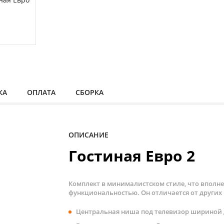
КА
ОПЛАТА
СБОРКА
ОПИСАНИЕ
Гостиная Евро 2
Комплект в минималистском стиле, что вполне
функциональностью. Он отличается от други
Центральная ниша под телевизор шириной до