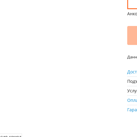
Анк
Данн
Дост
Подъ
Усл
Опл
Гар