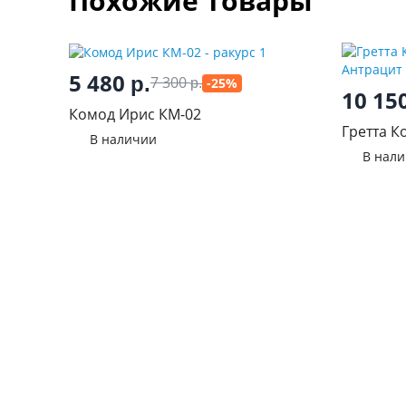
Похожие товары
5 480
р.
7 300
-25%
р.
10 15
Комод Ирис КМ-02
Гретта К
В наличии
Антраци
В нал