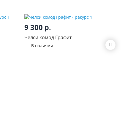
9 300
р.
7 40
Челси комод Графит
Челси к
В наличии
глянец
В нал