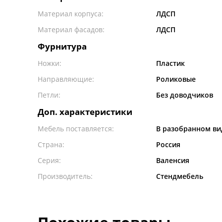
Материал корпуса:
ЛДСП
Материал фасадов:
ЛДСП
Фурнитура
Ножки:
Пластик
Направляющие:
Роликовые
Петли:
Без доводчиков
Доп. характеристики
Мебель поставляется:
В разобранном ви
Страна:
Россия
Серия:
Валенсия
Производитель:
Стендмебель