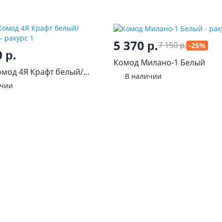
5 370
р.
7 150
-25%
р.
0
р.
Комод Милано-1 Белый
омод 4Я Крафт белый/
В наличии
т
ичии