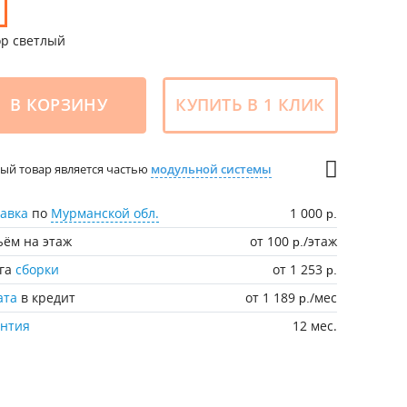
ор светлый
В КОРЗИНУ
КУПИТЬ В 1 КЛИК
ый товар является частью
модульной системы
авка
по
Мурманской обл.
1 000
р.
ём на этаж
от 100
/этаж
р.
уга
сборки
от 1 253
р.
ата
в кредит
от 1 189
/мес
р.
антия
12 мес.