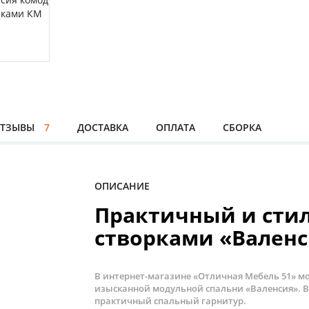
ТЗЫВЫ
7
ДОСТАВКА
ОПЛАТА
СБОРКА
ОПИСАНИЕ
Практичный и сти
створками «Вален
В интернет-магазине «Отличная Мебель 51» м
изысканной модульной спальни «Валенсия». 
практичный спальный гарнитур.