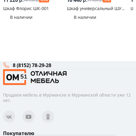
11 220
16 440
16
14 950
17 300
р.
р.
-25%
-5%
р.
р.
Шкаф Флорис ШК-001
Шкаф универсальный ШУ
Шк
Классика Анкор
Ли
В наличии
В наличии
8 (8152) 78-29-28
Продаем мебель в Мурманске и Мурманской области уже 12
лет.
Покупателю