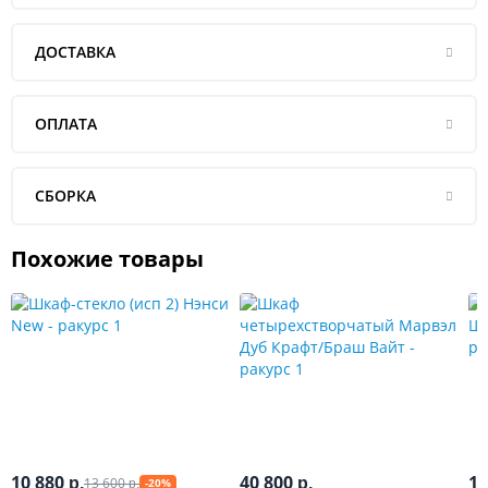
ДОСТАВКА
ОПЛАТА
СБОРКА
Похожие товары
10 880
40 800
13
13 600
р.
р.
-20%
р.