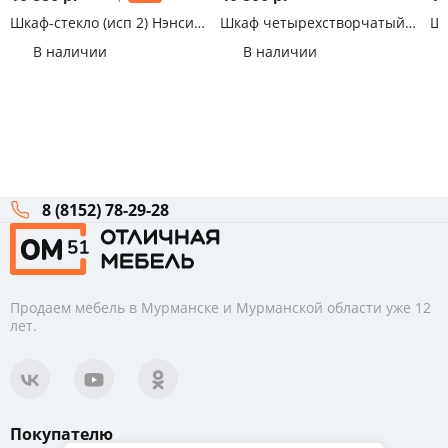
Шкаф-стекло (исп 2) Нэнси
Шкаф четырехстворчатый
Шк
New
Марвэл Дуб Крафт/Браш
ШК
В наличии
В наличии
Вайт
8 (8152) 78-29-28
Продаем мебель в Мурманске и Мурманской области уже 12
лет.
Покупателю