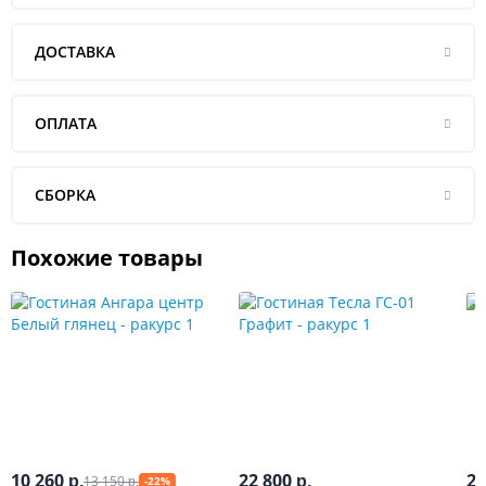
ДОСТАВКА
ОПЛАТА
СБОРКА
Похожие товары
10 260
22 800
23
13 150
р.
р.
-22%
р.