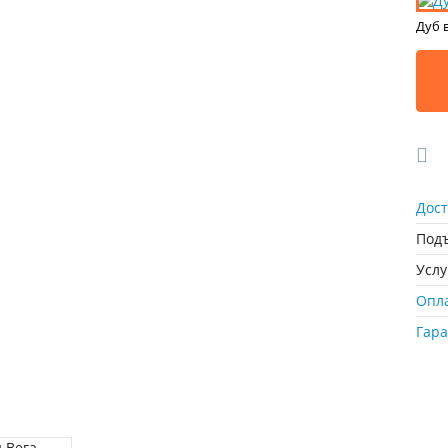
Дуб 
Дост
Подъ
Усл
Опл
Гар