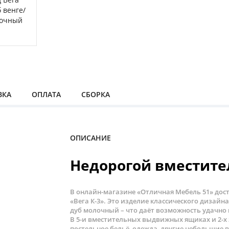
ВКА
ОПЛАТА
СБОРКА
ОПИСАНИЕ
Недорогой вместит
В онлайн-магазине «Отличная Мебель 51» дост
«Вега К-3». Это изделие классического дизайна
дуб молочный – что даёт возможность удачно
В 5-и вместительных выдвижных ящиках и 2-х
постельное бельё, одежда, другие небольшие 