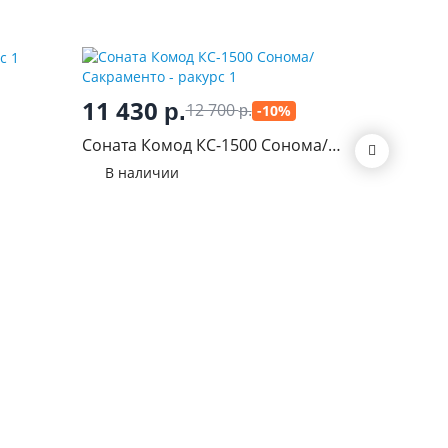
5 70
11 430
р.
12 700
-10%
р.
Комод И
Соната Комод КС-1500 Сонома/
В нал
Сакраменто
В наличии