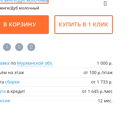
венге/Дуб молочный
В КОРЗИНУ
КУПИТЬ В 1 КЛИК
авка
по
Мурманской обл.
1 000
р.
ём на этаж
от 100
/этаж
р.
уга
сборки
от 1 733
р.
ата
в кредит
от 1 645
/мес
р.
антия
12 мес.