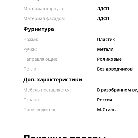
Материал корпуса:
ЛДСП
Материал фасадов:
ЛДСП
Фурнитура
Ножки:
Пластик
Ручки:
Металл
Направляющие:
Роликовые
Петли:
Без доводчиков
Доп. характеристики
Мебель поставляется:
В разобранном ви
Страна:
Россия
Производитель:
М-Стиль