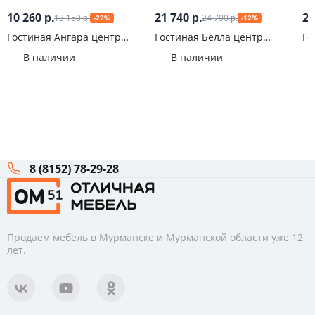
10 260
21 740
22
13 150
24 700
р.
р.
-22%
-12%
р.
р.
Гостиная Ангара центр
Гостиная Белла центр
Го
Белый глянец
Сандал
Гр
В наличии
В наличии
8 (8152) 78-29-28
Продаем мебель в Мурманске и Мурманской области уже 12
лет.