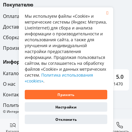
Покупателю
Оплата
Вопрос-ответ
Мы используем файлы «Cookie» и
метрические системы (Яндекс Метрика,
Доставка
Обмен и возврат
LiveInternet) для сбора и анализа
информации о производительности и
Сборка
Гарантия
использования сайта, а также для
улучшения и индивидуальной
Производители
настройки предоставления
информации. Продолжая пользоваться
Информация
сайтом, вы соглашаетесь на обработку
файлов «Cookie» и данных метрических
Каталог мебели
систем.
Политика использования
5.0
«cookies»
.
О нас
Отзывы о нас 1470
Контакты
Принять
Политика конфиденциальности
Настройки
© Интернет-магазин «Отличная мебель», 2011-2026
Отклонить
Каталог
Избранное
Корзина
Позвонить