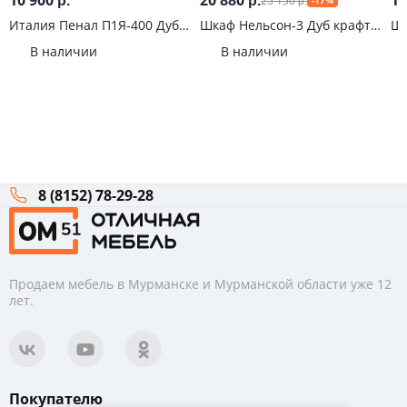
10 900
20 880
12
25 150
р.
р.
-17%
р.
Италия Пенал П1Я-400 Дуб
Шкаф Нельсон-3 Дуб крафт
Шк
крафт
белый
Ка
В наличии
В наличии
8 (8152) 78-29-28
Продаем мебель в Мурманске и Мурманской области уже 12
лет.
Покупателю