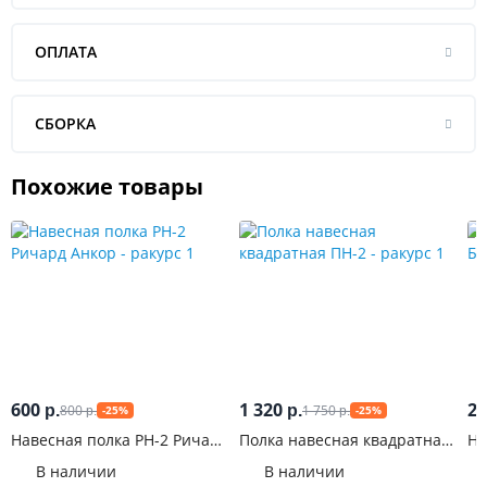
ОПЛАТА
СБОРКА
Похожие товары
600
1 320
2 
800
1 750
р.
р.
-25%
-25%
р.
р.
Навесная полка РН-2 Ричард
Полка навесная квадратная
На
Анкор
ПН-2
Бу
В наличии
В наличии