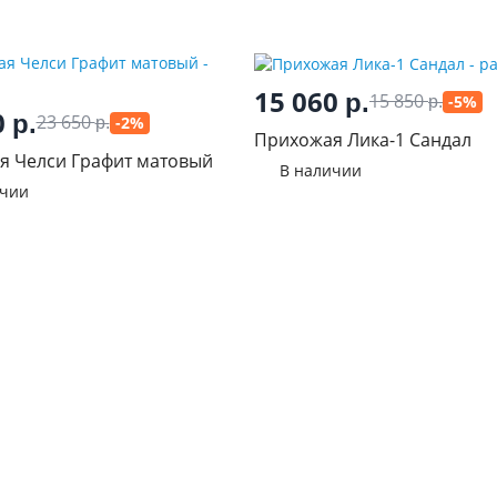
15 060
р.
15 850
-5%
р.
0
р.
23 650
-2%
р.
Прихожая Лика-1 Сандал
я Челси Графит матовый
В наличии
ичии