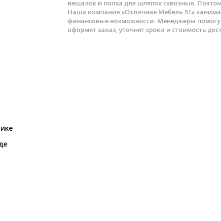
вешалок и полка для шляпок сквозные. Поэто
Наша компания «Отличная Мебель 51» занимае
финансовые возможности. Менеджеры помогу
оформят заказ, уточнят сроки и стоимость дос
рике
де