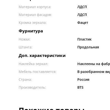
Материал корпуса:
ЛДСП
Материал фасадов:
ЛДСП
Кромка зеркала:
Фацет
Фурнитура
Ножки:
Пластик
Штанга:
Продольная
Доп. характеристики
Наклейка зеркал:
Наклеены на фаб
Мебель поставляется:
В разобранном ви
Страна:
Россия
Производитель:
BTS