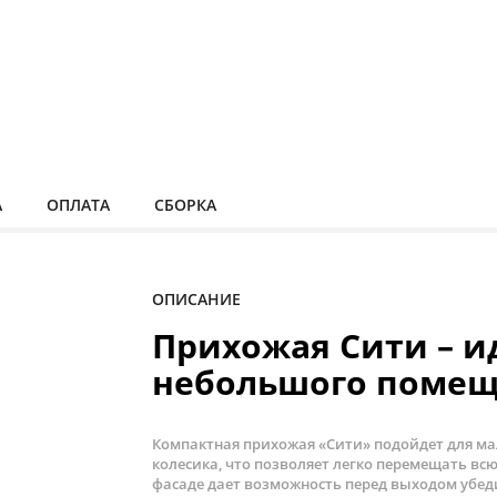
А
ОПЛАТА
СБОРКА
ОПИСАНИЕ
Прихожая Сити – и
небольшого поме
Компактная прихожая «Сити» подойдет для ма
колесика, что позволяет легко перемещать вс
фасаде дает возможность перед выходом убеди