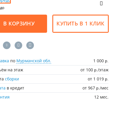
до
В КОРЗИНУ
КУПИТЬ В 1 КЛИК
авка
по
Мурманской обл.
1 000
р.
ём на этаж
от 100
/этаж
р.
уга
сборки
от 1 019
р.
ата
в кредит
от 967
/мес
р.
антия
12 мес.