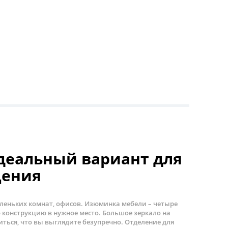
деальный вариант для
щения
леньких комнат, офисов. Изюминка мебели – четыре
ю конструкцию в нужное место. Большое зеркало на
ться, что вы выглядите безупречно. Отделение для