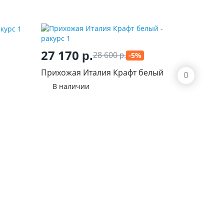
27 170
17 2
р.
28 600
-5%
р.
Прихожая Италия Крафт белый
Прихож
В наличии
В нал