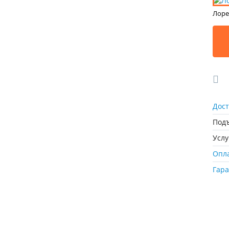
Лоре
Дост
Подъ
Усл
Опл
Гар