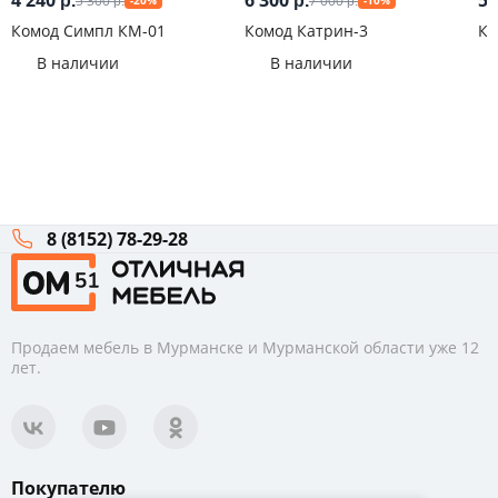
4 240
6 300
5 
5 300
7 000
р.
р.
-20%
-10%
р.
р.
Комод Симпл КМ-01
Комод Катрин-3
Ко
В наличии
В наличии
8 (8152) 78-29-28
Продаем мебель в Мурманске и Мурманской области уже 12
лет.
Покупателю