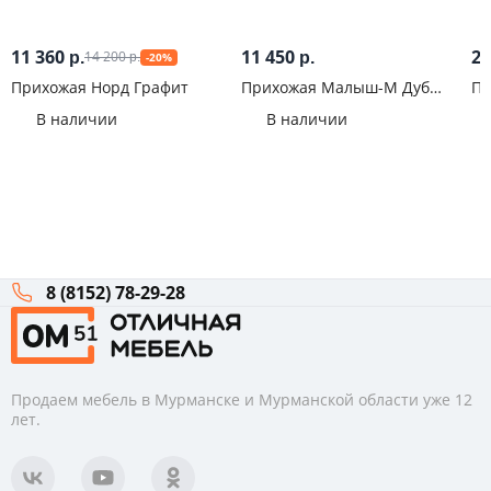
11 360
11 450
23
14 200
р.
р.
-20%
р.
Прихожая Норд Графит
Прихожая Малыш-М Дуб
Пр
сонома
ма
В наличии
В наличии
8 (8152) 78-29-28
Продаем мебель в Мурманске и Мурманской области уже 12
лет.