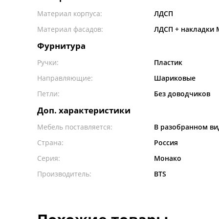
Материал корпуса:
ЛДСП
Материал фасадов:
ЛДСП + накладки
Фурнитура
Ручки:
Пластик
Направляющие:
Шариковые
Петли:
Без доводчиков
Доп. характеристики
Мебель поставляется:
В разобранном ви
Страна:
Россия
Серия:
Монако
Производитель:
BTS