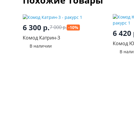
Похожие товары
6 300
р.
7 000
-10%
р.
6 420
Комод Катрин-3
Комод Ю
В наличии
металли
В нал