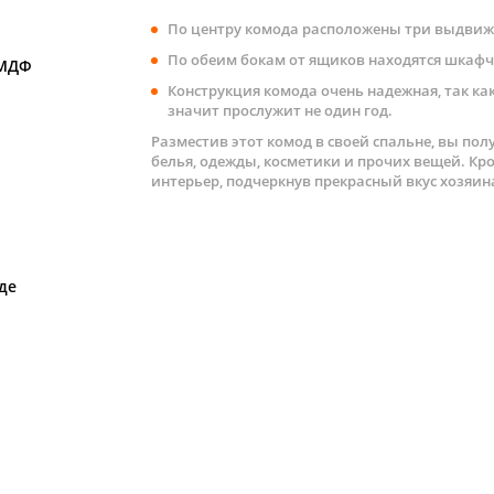
По центру комода расположены три выдви
По обеим бокам от ящиков находятся шкаф
 МДФ
Конструкция комода очень надежная, так ка
значит прослужит не один год.
Разместив этот комод в своей спальне, вы пол
белья, одежды, косметики и прочих вещей. Кро
интерьер, подчеркнув прекрасный вкус хозяин
де