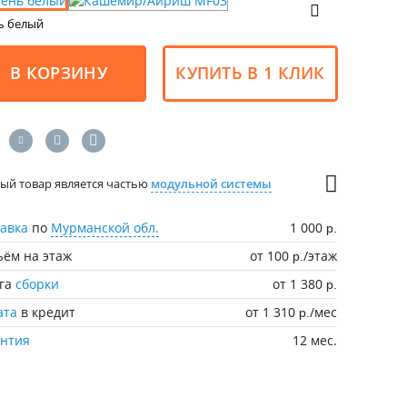
ь белый
В КОРЗИНУ
КУПИТЬ В 1 КЛИК
ый товар является частью
модульной системы
авка
по
Мурманской обл.
1 000
р.
ём на этаж
от 100
/этаж
р.
уга
сборки
от 1 380
р.
ата
в кредит
от 1 310
/мес
р.
антия
12 мес.