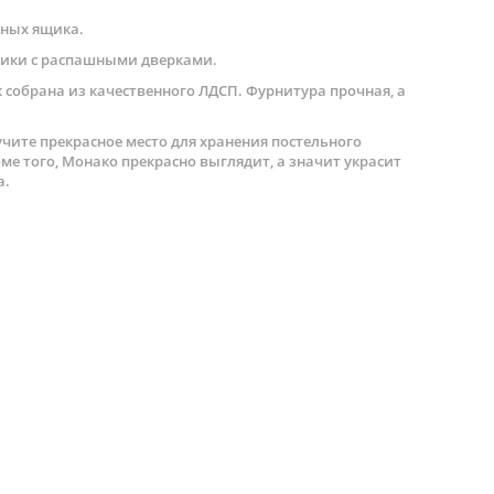
жных ящика.
чики с распашными дверками.
к собрана из качественного ЛДСП. Фурнитура прочная, а
учите прекрасное место для хранения постельного
ме того, Монако прекрасно выглядит, а значит украсит
а.