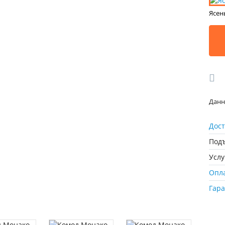
Ясен
Данн
Дост
Подъ
Усл
Опл
Гар