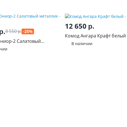
12 650
р.
р.
8 550
-25%
р.
Комод Ангара Крафт белый
ниор-2 Салатовый
В наличии
к
ичии