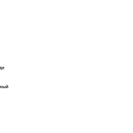
де
еный