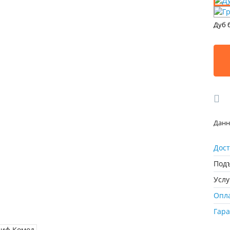
Дуб 
Данн
Дост
Подъ
Усл
Опл
Гар