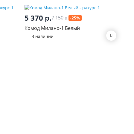
5 370
р.
7 150
-25%
р.
8 10
Комод Милано-1 Белый
Челси к
В наличии
Графит
В нал