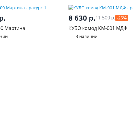
8 630
р.
р.
11 500
-25%
р.
00 Мартина
КУБО комод КМ-001 МДФ
ичии
В наличии