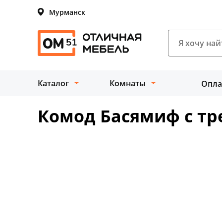
Мурманск
Каталог
Комнаты
Опла
Комод Басямиф с т