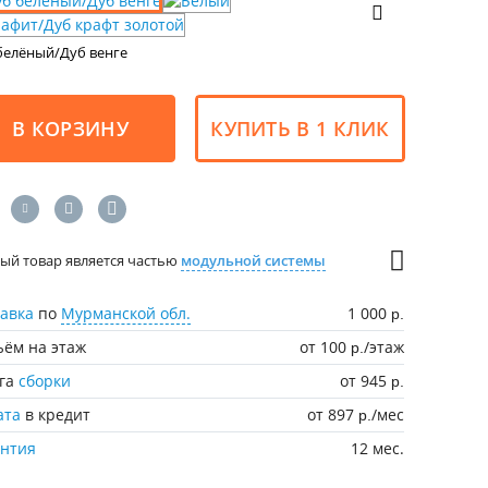
белёный/Дуб венге
В КОРЗИНУ
КУПИТЬ В 1 КЛИК
ый товар является частью
модульной системы
авка
по
Мурманской обл.
1 000
р.
ём на этаж
от 100
/этаж
р.
уга
сборки
от 945
р.
ата
в кредит
от 897
/мес
р.
антия
12 мес.