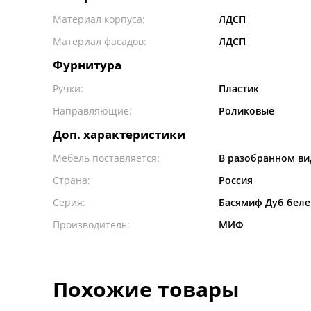
Материал корпуса:
ЛДСП
Материал фасадов:
ЛДСП
Фурнитура
Ручки:
Пластик
Направляющие:
Роликовые
Доп. характеристики
Мебель поставляется:
В разобранном ви
Страна:
Россия
Серия:
Басямиф Дуб бел
Производитель:
МИФ
Похожие товары