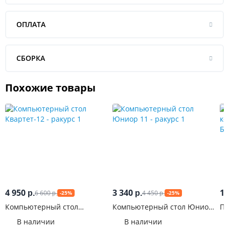
ОПЛАТА
СБОРКА
Похожие товары
4 950
3 340
14
6 600
4 450
р.
р.
-25%
-25%
р.
р.
Компьютерный стол
Компьютерный стол Юниор
ПК
Квартет-12
11
уг
В наличии
В наличии