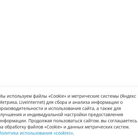
Мы используем файлы «Cookie» и метрические системы (Яндекс
Метрика, LiveInternet) для сбора и анализа информации о
упателю
Информаци
производительности и использования сайта, а также для
улучшения и индивидуальной настройки предоставления
та
Вопрос-ответ
Каталог мебе
информации. Продолжая пользоваться сайтом, вы соглашаетесь
на обработку файлов «Cookie» и данных метрических систем.
авка
Обмен и возврат
О нас
Политика использования «cookies»
.