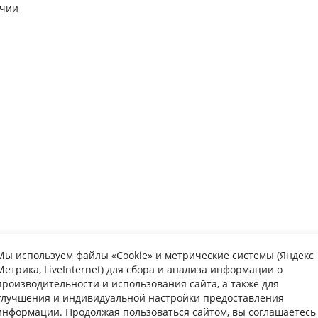
ичии
Мы используем файлы «Cookie» и метрические системы (Яндекс
Метрика, LiveInternet) для сбора и анализа информации о
упателю
Информаци
производительности и использования сайта, а также для
улучшения и индивидуальной настройки предоставления
та
Вопрос-ответ
Каталог мебе
информации. Продолжая пользоваться сайтом, вы соглашаетесь