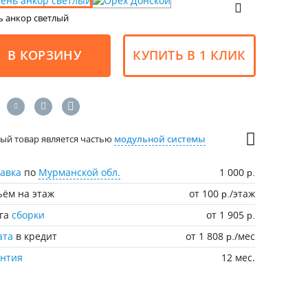
ь анкор светлый
В КОРЗИНУ
КУПИТЬ В 1 КЛИК
ый товар является частью
модульной системы
авка
по
Мурманской обл.
1 000
р.
ём на этаж
от 100
/этаж
р.
уга
сборки
от 1 905
р.
ата
в кредит
от 1 808
/мес
р.
антия
12 мес.