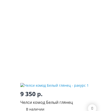
9 350
р.
12 0
Челси комод Белый глянец
Челси к
В наличии