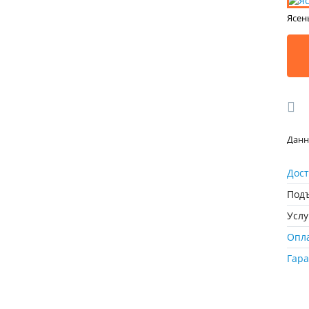
Ясен
Данн
Дост
Подъ
Усл
Опл
Гар