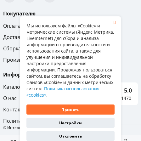
Покупателю
Оплата
Вопрос-ответ
Мы используем файлы «Cookie» и
метрические системы (Яндекс Метрика,
Доставка
Обмен и возврат
LiveInternet) для сбора и анализа
информации о производительности и
Сборка
Гарантия
использования сайта, а также для
улучшения и индивидуальной
Производители
настройки предоставления
информации. Продолжая пользоваться
Информация
сайтом, вы соглашаетесь на обработку
файлов «Cookie» и данных метрических
Каталог мебели
систем.
Политика использования
5.0
«cookies»
.
О нас
Отзывы о нас 1470
Контакты
Принять
Политика конфиденциальности
Настройки
© Интернет-магазин «Отличная мебель», 2011-2026
Отклонить