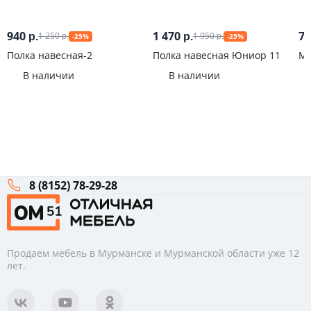
940
1 470
7
1 250
1 950
р.
р.
-25%
-25%
р.
р.
Полка навесная-2
Полка навесная Юниор 11
Ми
В наличии
В наличии
8 (8152) 78-29-28
Продаем мебель в Мурманске и Мурманской области уже 12
лет.