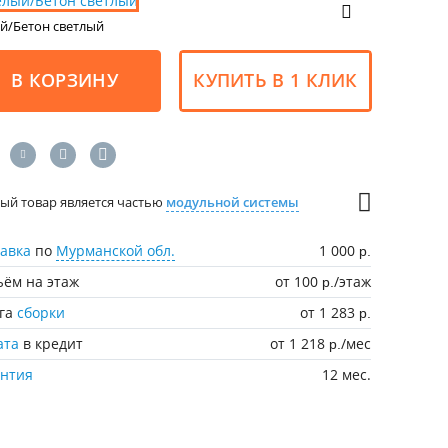
й/Бетон светлый
В КОРЗИНУ
КУПИТЬ В 1 КЛИК
ый товар является частью
модульной системы
авка
по
Мурманской обл.
1 000
р.
ём на этаж
от 100
/этаж
р.
уга
сборки
от 1 283
р.
ата
в кредит
от 1 218
/мес
р.
антия
12 мес.