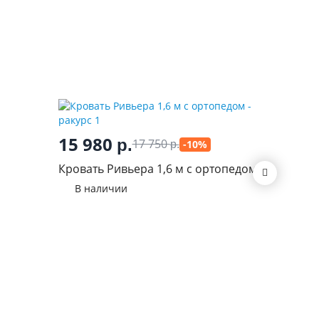
15 980
р.
17 750
-10%
р.
29 2
Кровать Ривьера 1,6 м с ортопедом
Кровать
В наличии
механиз
В нал