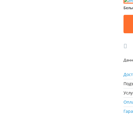
Белы
Данн
Дост
Подъ
Усл
Опл
Гар