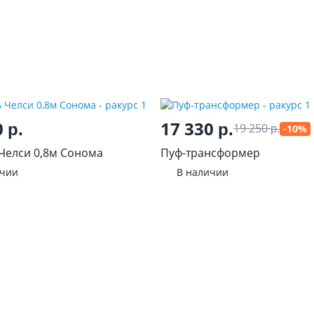
0
17 330
р.
р.
19 250
-10%
р.
Челси 0,8м Сонома
Пуф-трансформер
ичии
В наличии