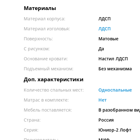
Материалы
Материал корпуса:
ЛДСП
Материал изголовья:
ЛДСП
Поверхность:
Матовые
С рисунком:
Да
Основание кровати:
Настил ЛДСП
Подъемный механизм:
Без механизма
Доп. характеристики
Количество спальных мест:
Односпальные
Матрас в комплекте:
Нет
Мебель поставляется:
В разобранном ви
Страна:
Россия
Серия:
Юниор-2 Лофт
Производитель:
МИФ