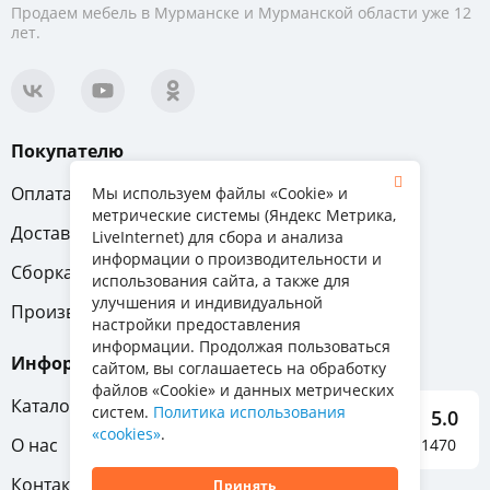
Продаем мебель в Мурманске и Мурманской области уже 12
лет.
Покупателю
Оплата
Вопрос-ответ
Мы используем файлы «Cookie» и
метрические системы (Яндекс Метрика,
Доставка
Обмен и возврат
LiveInternet) для сбора и анализа
информации о производительности и
Сборка
Гарантия
использования сайта, а также для
улучшения и индивидуальной
Производители
настройки предоставления
информации. Продолжая пользоваться
Информация
сайтом, вы соглашаетесь на обработку
файлов «Cookie» и данных метрических
Каталог мебели
систем.
Политика использования
5.0
«cookies»
.
О нас
Отзывы о нас 1470
Контакты
Принять