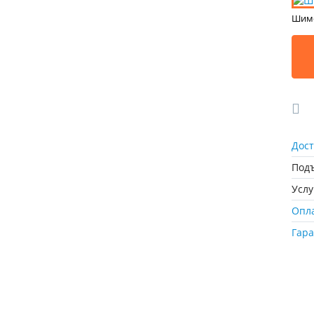
Шимо
Дост
Подъ
Усл
Опл
Гар