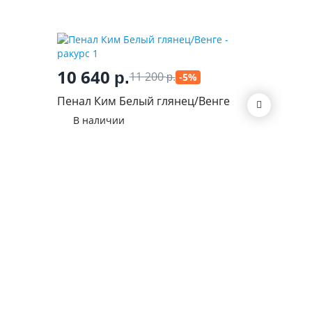
10 640
19 0
р.
11 200
-5%
р.
Пенал Ким Белый глянец/Венге
Шкаф дв
полками
В наличии
В нал