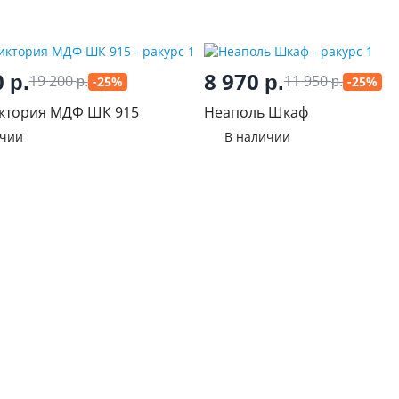
0
8 970
р.
р.
19 200
11 950
-25%
-25%
р.
р.
ктория МДФ ШК 915
Неаполь Шкаф
ичии
В наличии