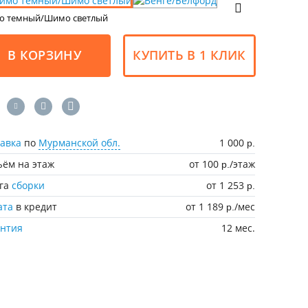
 темный/Шимо светлый
В КОРЗИНУ
КУПИТЬ В 1 КЛИК
авка
по
Мурманской обл.
1 000
р.
ём на этаж
от 100
/этаж
р.
уга
сборки
от 1 253
р.
ата
в кредит
от 1 189
/мес
р.
антия
12 мес.