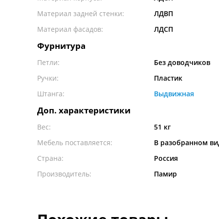
Материал задней стенки:
ЛДВП
Материал фасадов:
ЛДСП
Фурнитура
Петли:
Без доводчиков
Ручки:
Пластик
Штанга:
Выдвижная
Доп. характеристики
Вес:
51 кг
Мебель поставляется:
В разобранном ви
Страна:
Россия
Производитель:
Памир