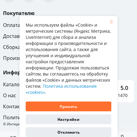
Покупателю
Оплата
Вопрос-ответ
Мы используем файлы «Cookie» и
метрические системы (Яндекс Метрика,
Доставка
Обмен и возврат
LiveInternet) для сбора и анализа
информации о производительности и
Сборка
Гарантия
использования сайта, а также для
улучшения и индивидуальной
Производители
настройки предоставления
информации. Продолжая пользоваться
Информация
сайтом, вы соглашаетесь на обработку
файлов «Cookie» и данных метрических
Каталог мебели
систем.
Политика использования
5.0
«cookies»
.
О нас
Отзывы о нас 1470
Контакты
Принять
Политика конфиденциальности
Настройки
© Интернет-магазин «Отличная мебель», 2011-2026
Отклонить