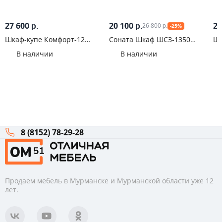
27 600
20 100
21
26 800
р.
р.
-25%
р.
Шкаф-купе Комфорт-12
Соната Шкаф ШСЗ-1350
Шк
Прайм 2.0м
Сонома/Сакраменто
В наличии
В наличии
8 (8152) 78-29-28
Продаем мебель в Мурманске и Мурманской области уже 12
лет.