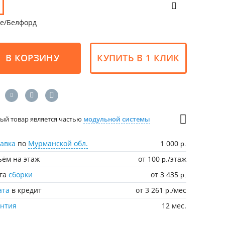
ге/Белфорд
В КОРЗИНУ
КУПИТЬ В 1 КЛИК
ый товар является частью
модульной системы
авка
по
Мурманской обл.
1 000
р.
ём на этаж
от 100
/этаж
р.
уга
сборки
от 3 435
р.
ата
в кредит
от 3 261
/мес
р.
антия
12 мес.