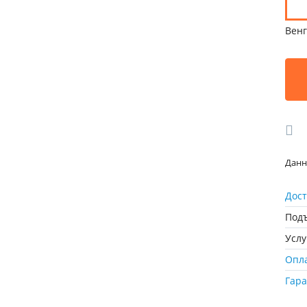
Вен
Данн
Дост
Подъ
Усл
Опл
Гар