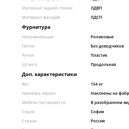
Материал задней стенки:
ЛДВП
Материал фасадов:
ЛДСП
Фурнитура
Направляющие:
Роликовые
Петли:
Без доводчиков
Ручки:
Пластик
Штанга:
Продольная
Доп. характеристики
Вес:
154 кг
Наклейка зеркал:
Наклеены на фаб
Мебель поставляется:
В разобранном ви
Серия:
София
Страна:
Россия