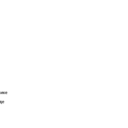
рике
де