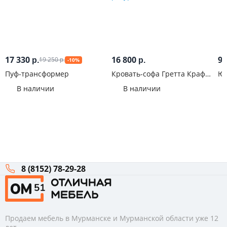
17 330
16 800
9 
19 250
р.
р.
-10%
р.
Пуф-трансформер
Кровать-софа Гретта Крафт
Юн
белый/Антрацит
Pi
В наличии
В наличии
8 (8152) 78-29-28
Продаем мебель в Мурманске и Мурманской области уже 12