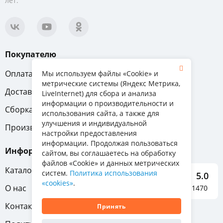
лет.
Покупателю
Оплата
Вопрос-ответ
Мы используем файлы «Cookie» и
метрические системы (Яндекс Метрика,
Доставка
Обмен и возврат
LiveInternet) для сбора и анализа
информации о производительности и
Сборка
Гарантия
использования сайта, а также для
улучшения и индивидуальной
Производители
настройки предоставления
информации. Продолжая пользоваться
Информация
сайтом, вы соглашаетесь на обработку
файлов «Cookie» и данных метрических
Каталог мебели
систем.
Политика использования
5.0
«cookies»
.
О нас
Отзывы о нас 1470
Контакты
Принять