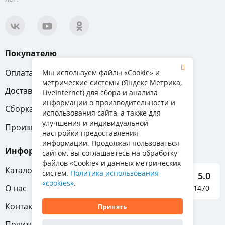
Покупателю
Оплата
Вопрос-ответ
Мы используем файлы «Cookie» и
метрические системы (Яндекс Метрика,
Доставка
Обмен и возврат
LiveInternet) для сбора и анализа
информации о производительности и
Сборка
Гарантия
использования сайта, а также для
улучшения и индивидуальной
Производители
настройки предоставления
информации. Продолжая пользоваться
Информация
сайтом, вы соглашаетесь на обработку
файлов «Cookie» и данных метрических
Каталог мебели
систем.
Политика использования
5.0
«cookies»
.
О нас
Отзывы о нас 1470
Контакты
Принять
Политика конфиденциальности