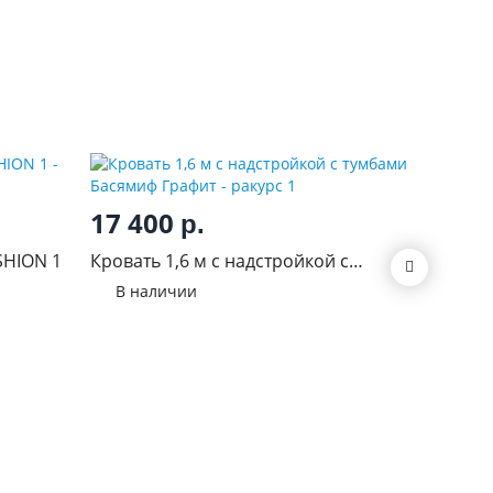
17 400
20 5
р.
SHION 1
Кровать 1,6 м с надстройкой с
Солнышк
тумбами Басямиф Графит
В наличии
В нал