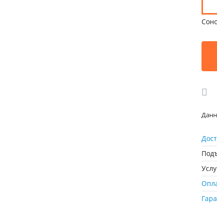
Сон
Данн
Дост
Подъ
Усл
Опл
Гар