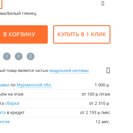
ома/Белый глянец
В КОРЗИНУ
КУПИТЬ В 1 КЛИК
ый товар является частью
модульной системы
авка
по
Мурманской обл.
1 000
р.
ём на этаж
от 100
/этаж
р.
уга
сборки
от 2 310
р.
ата
в кредит
от 2 193
/мес
р.
антия
12 мес.