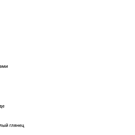
нами
де
лый глянец