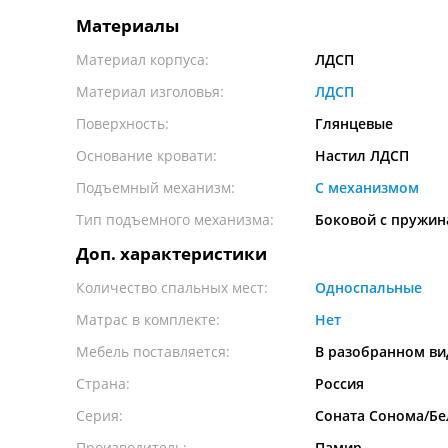
Материалы
Материал корпуса:
ЛДСП
Материал изголовья:
ЛДСП
Поверхность:
Глянцевые
Основание кровати:
Настил ЛДСП
Подъемный механизм:
С механизмом
Тип подъемного механизма:
Боковой с пружи
Доп. характеристики
Количество спальных мест:
Односпальные
Матрас в комплекте:
Нет
Мебель поставляется:
В разобранном ви
Страна:
Россия
Серия:
Соната Сонома/Бе
Производитель:
Памир