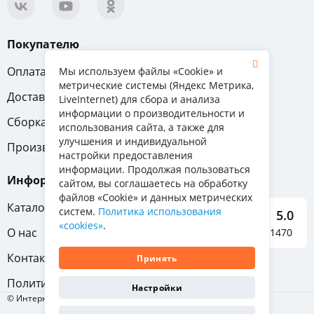
Покупателю
Оплата
Вопрос-ответ
Мы используем файлы «Cookie» и
метрические системы (Яндекс Метрика,
Доставка
Обмен и возврат
LiveInternet) для сбора и анализа
информации о производительности и
Сборка
Гарантия
использования сайта, а также для
улучшения и индивидуальной
Производители
настройки предоставления
информации. Продолжая пользоваться
Информация
сайтом, вы соглашаетесь на обработку
файлов «Cookie» и данных метрических
Каталог мебели
систем.
Политика использования
5.0
«cookies»
.
О нас
Отзывы о нас 1470
Контакты
Принять
Политика конфиденциальности
Настройки
© Интернет-магазин «Отличная мебель», 2011-2026