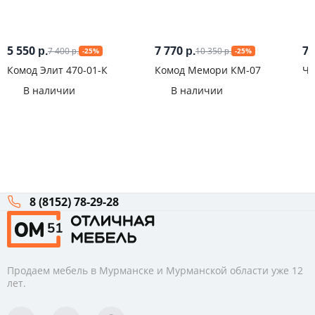
5 550
7 770
7 
7 400
10 350
р.
р.
-25%
-25%
р.
р.
Комод Элит 470-01-К
Комод Мемори КМ-07
Че
Бе
В наличии
В наличии
8 (8152) 78-29-28
Продаем мебель в Мурманске и Мурманской области уже 12
лет.