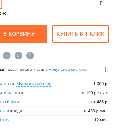
ено
В КОРЗИНУ
КУПИТЬ В 1 КЛИК
ый товар является частью
модульной системы
авка
по
Мурманской обл.
1 000
р.
ём на этаж
от 100
/этаж
р.
уга
сборки
от 488
р.
ата
в кредит
от 463
/мес
р.
антия
12 мес.