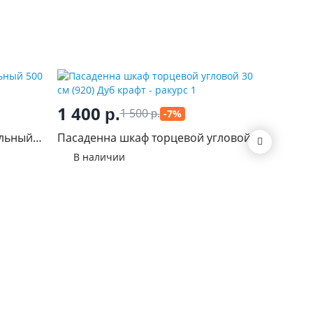
6 57
1 400
р.
1 500
-7%
р.
Сенди П
альный
Пасаденна шкаф торцевой угловой
В нал
30 см (920) Дуб крафт
В наличии