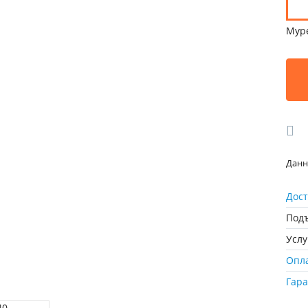
Мур
Данн
Дост
Подъ
Усл
Опл
Гар