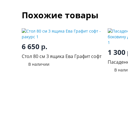
Похожие товары
6 650
р.
1 300
Стол 80 см 3 ящика Ева Графит софт
Пасаден
В наличии
нижнюю б
В нал
Ателье