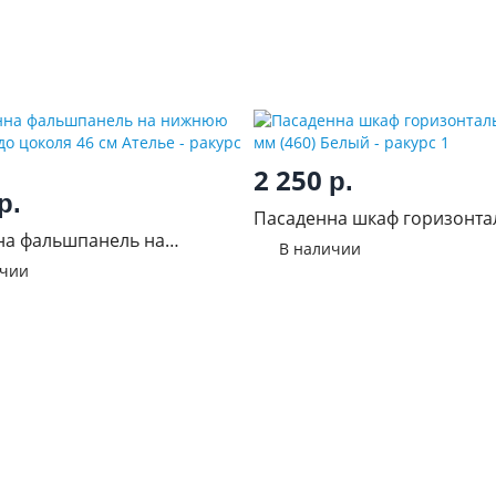
2 250
р.
р.
Пасаденна шкаф горизонт
на фальшпанель на
500 мм (460) Белый
В наличии
оковину до цоколя 46 см
ичии