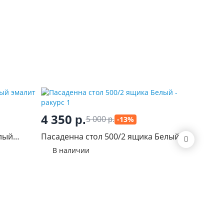
4 350
3 04
р.
5 000
-13%
р.
лый
Пасаденна стол 500/2 ящика Белый
Виола Н
М-600
В наличии
В нал