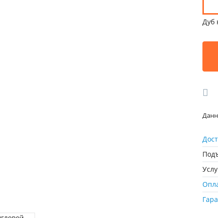
Дуб 
Данн
Дост
Подъ
Усл
Опл
Гар