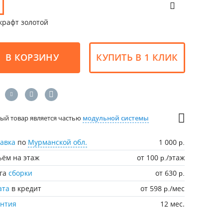
крафт золотой
В КОРЗИНУ
КУПИТЬ В 1 КЛИК
ый товар является частью
модульной системы
авка
по
Мурманской обл.
1 000
р.
ём на этаж
от 100
/этаж
р.
уга
сборки
от 630
р.
ата
в кредит
от 598
/мес
р.
антия
12 мес.