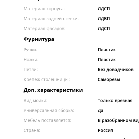
Материал корпуса:
ЛДСП
Материал задней стенки:
ЛДВП
Материал фасадов:
ЛДСП
Фурнитура
Ручки:
Пластик
Ножки:
Пластик
Петли:
Без доводчиков
Крепеж столешницы:
Саморезы
Доп. характеристики
Вид мойки:
Только врезная
Универсальная сборка:
Да
Мебель поставляется:
В разобранном ви
Страна:
Россия