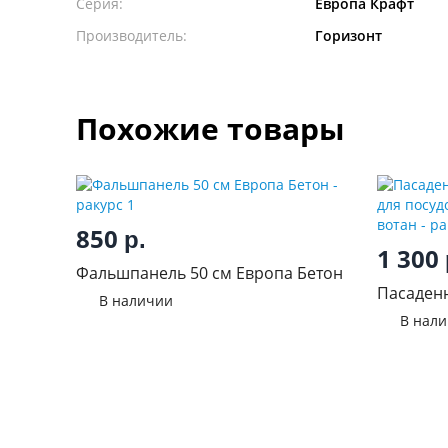
Серия:
Европа Крафт
Производитель:
Горизонт
Похожие товары
850
р.
1 300
Фальшпанель 50 см Европа Бетон
Пасаденн
В наличии
для пос
В нал
Дуб вота