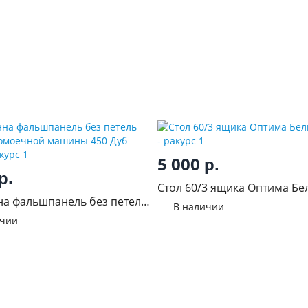
5 000
р.
р.
Стол 60/3 ящика Оптима Бе
а фальшпанель без петель
эмалит
В наличии
удомоечной машины 450
ичии
н