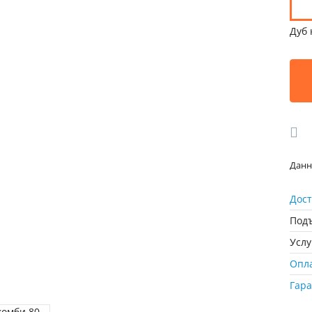
Дуб 
Данн
Дост
Подъ
Усл
Опл
Гар