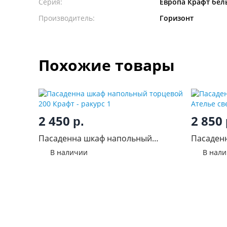
Серия:
Европа Крафт бел
Производитель:
Горизонт
Похожие товары
2 450
2 850
р.
Пасаденна шкаф напольный
Пасаденн
торцевой 200 Крафт
Ателье с
В наличии
В нал