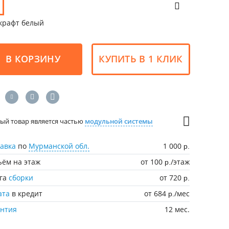
крафт белый
В КОРЗИНУ
КУПИТЬ В 1 КЛИК
ый товар является частью
модульной системы
авка
по
Мурманской обл.
1 000
р.
ём на этаж
от 100
/этаж
р.
уга
сборки
от 720
р.
ата
в кредит
от 684
/мес
р.
антия
12 мес.