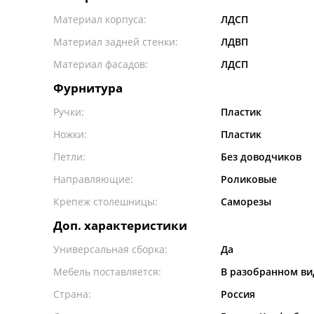
Материал корпуса:
ЛДСП
Материал задней стенки:
ЛДВП
Материал фасадов:
ЛДСП
Фурнитура
Ручки:
Пластик
Ножки:
Пластик
Петли:
Без доводчиков
Направляющие:
Роликовые
Крепеж столешницы:
Саморезы
Доп. характеристики
Универсальная сборка:
Да
Мебель поставляется:
В разобранном ви
Страна:
Россия