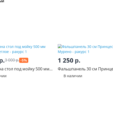
ый
1 250
р.
р.
3 000
-5%
р.
а стол под мойку 500 мм
Фальшпанель 30 см Принце
ветлое
Мурено
ичии
В наличии