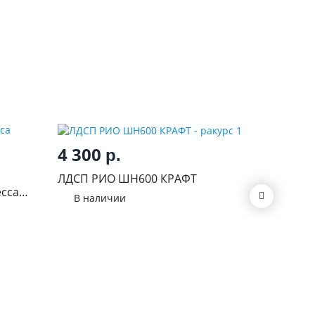
4 300
р.
5 70
ЛДСП РИО ШН600 КРАФТ
сса
Пасаден
В наличии
вотан
В нал