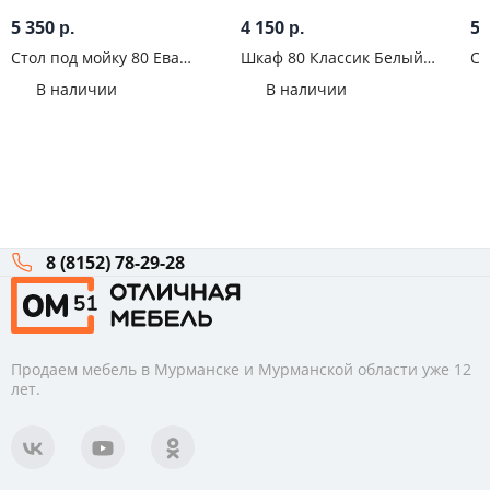
5 350
4 150
5 
р.
р.
Стол под мойку 80 Ева
Шкаф 80 Классик Белый
Ст
Мокко софт
эмалит
В наличии
В наличии
8 (8152) 78-29-28
Продаем мебель в Мурманске и Мурманской области уже 12
лет.