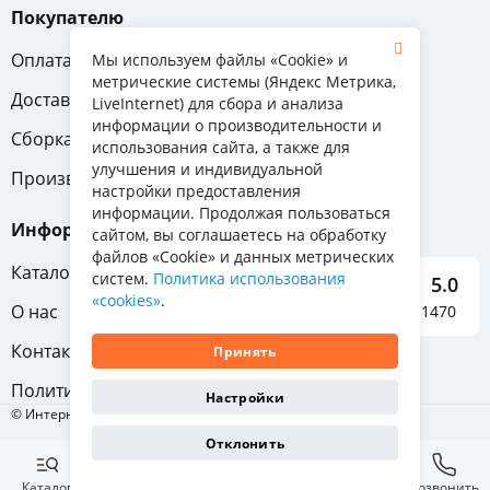
Покупателю
Оплата
Вопрос-ответ
Мы используем файлы «Cookie» и
метрические системы (Яндекс Метрика,
Доставка
Обмен и возврат
LiveInternet) для сбора и анализа
информации о производительности и
Сборка
Гарантия
использования сайта, а также для
улучшения и индивидуальной
Производители
настройки предоставления
информации. Продолжая пользоваться
Информация
сайтом, вы соглашаетесь на обработку
файлов «Cookie» и данных метрических
Каталог мебели
систем.
Политика использования
5.0
«cookies»
.
О нас
Отзывы о нас 1470
Контакты
Принять
Политика конфиденциальности
Настройки
© Интернет-магазин «Отличная мебель», 2011-2026
Отклонить
Каталог
Избранное
Корзина
Позвонить