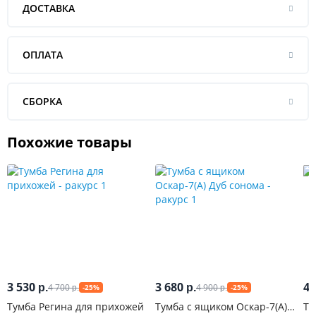
ДОСТАВКА
ОПЛАТА
СБОРКА
Похожие товары
3 530
3 680
4 
4 700
4 900
р.
р.
-25%
-25%
р.
р.
Тумба Регина для прихожей
Тумба с ящиком Оскар-7(А)
Ту