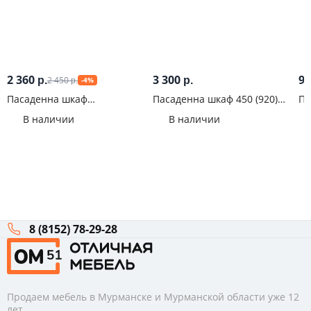
2 360
3 300
9
2 450
р.
р.
-4%
р.
Пасаденна шкаф
Пасаденна шкаф 450 (920)
Па
горизонтальный 600 (358)
Белый
ве
В наличии
В наличии
Железный камень
Же
8 (8152) 78-29-28
Продаем мебель в Мурманске и Мурманской области уже 12
лет.