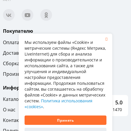
Покупателю
Оплата
Вопрос-ответ
Мы используем файлы «Cookie» и
метрические системы (Яндекс Метрика,
Доставка
Обмен и возврат
LiveInternet) для сбора и анализа
информации о производительности и
Сборка
Гарантия
использования сайта, а также для
улучшения и индивидуальной
Производители
настройки предоставления
информации. Продолжая пользоваться
Информация
сайтом, вы соглашаетесь на обработку
файлов «Cookie» и данных метрических
Каталог мебели
систем.
Политика использования
5.0
«cookies»
.
О нас
Отзывы о нас 1470
Контакты
Принять
Политика конфиденциальности