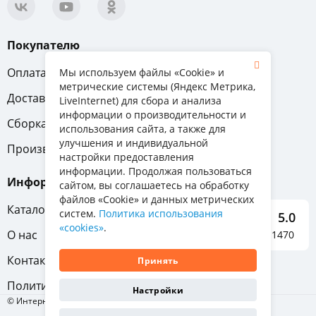
Покупателю
Оплата
Вопрос-ответ
Мы используем файлы «Cookie» и
метрические системы (Яндекс Метрика,
Доставка
Обмен и возврат
LiveInternet) для сбора и анализа
информации о производительности и
Сборка
Гарантия
использования сайта, а также для
улучшения и индивидуальной
Производители
настройки предоставления
информации. Продолжая пользоваться
Информация
сайтом, вы соглашаетесь на обработку
файлов «Cookie» и данных метрических
Каталог мебели
систем.
Политика использования
5.0
«cookies»
.
О нас
Отзывы о нас 1470
Контакты
Принять
Политика конфиденциальности
Настройки
© Интернет-магазин «Отличная мебель», 2011-2026