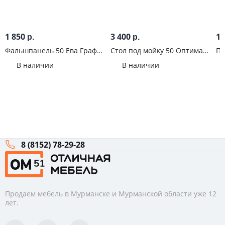
1 850
3 400
1 
р.
р.
Фальшпанель 50 Ева Графит
Стол под мойку 50 Оптима
Па
софт
Гранит дым
ни
В наличии
В наличии
цо
8 (8152) 78-29-28
Продаем мебель в Мурманске и Мурманской области уже 12
лет.