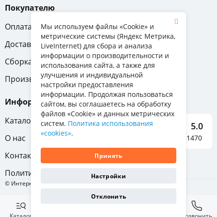
Покупателю
Оплата
Вопрос-ответ
Мы используем файлы «Cookie» и
метрические системы (Яндекс Метрика,
Доставка
Обмен и возврат
LiveInternet) для сбора и анализа
информации о производительности и
Сборка
Гарантия
использования сайта, а также для
улучшения и индивидуальной
Производители
настройки предоставления
информации. Продолжая пользоваться
Информация
сайтом, вы соглашаетесь на обработку
файлов «Cookie» и данных метрических
Каталог мебели
систем.
Политика использования
5.0
«cookies»
.
О нас
Отзывы о нас 1470
Контакты
Принять
Политика конфиденциальности
Настройки
© Интернет-магазин «Отличная мебель», 2011-2026
Отклонить
Каталог
Избранное
Корзина
Позвонить