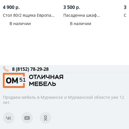
4 900
3 500
3 
р.
р.
Стол 80/2 ящика Европа
Пасаденна шкаф
Ст
Крафт золотой
горизонтальный со стеклом
Кр
В наличии
В наличии
600 (460) Бетон графит
8 (8152) 78-29-28
Продаем мебель в Мурманске и Мурманской области уже 12
лет.