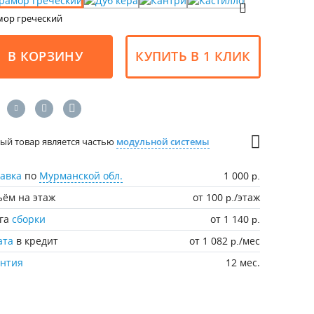
ор греческий
В КОРЗИНУ
КУПИТЬ В 1 КЛИК
ый товар является частью
модульной системы
авка
по
Мурманской обл.
1 000
р.
ём на этаж
от 100
/этаж
р.
уга
сборки
от 1 140
р.
ата
в кредит
от 1 082
/мес
р.
антия
12 мес.