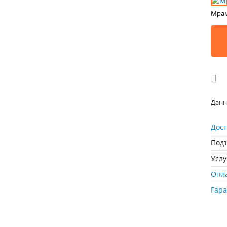
Мрам
Данн
Дост
Подъ
Усл
Опл
Гар