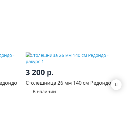
3 200
850
р.
р
Редондо
Столешница 26 мм 140 см Редондо
Столешн
300 лев
В наличии
В нал