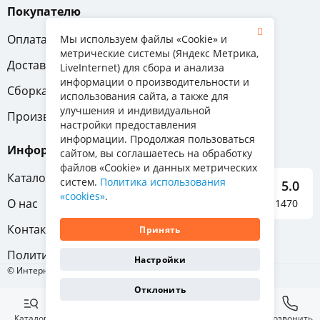
Покупателю
Оплата
Вопрос-ответ
Мы используем файлы «Cookie» и
метрические системы (Яндекс Метрика,
Доставка
Обмен и возврат
LiveInternet) для сбора и анализа
информации о производительности и
Сборка
Гарантия
использования сайта, а также для
улучшения и индивидуальной
Производители
настройки предоставления
информации. Продолжая пользоваться
Информация
сайтом, вы соглашаетесь на обработку
файлов «Cookie» и данных метрических
Каталог мебели
систем.
Политика использования
5.0
«cookies»
.
О нас
Отзывы о нас 1470
Контакты
Принять
Политика конфиденциальности
Настройки
© Интернет-магазин «Отличная мебель», 2011-2026
Отклонить
Каталог
Избранное
Корзина
Позвонить