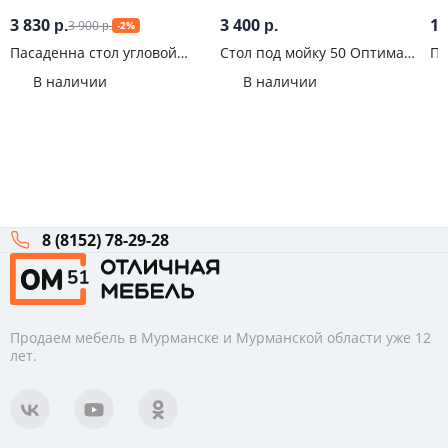
3 830
3 400
1 
3 900
р.
р.
-2%
р.
Пасаденна стол угловой
Стол под мойку 50 Оптима
Па
1000-М мм Ателье светлое
Гранит дым
ни
В наличии
В наличии
цо
8 (8152) 78-29-28
Продаем мебель в Мурманске и Мурманской области уже 12
лет.