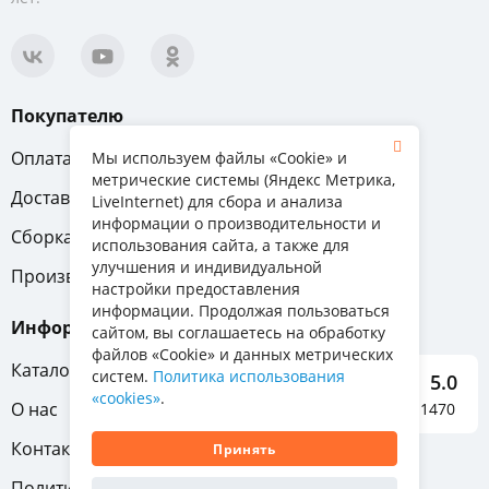
Покупателю
Оплата
Вопрос-ответ
Мы используем файлы «Cookie» и
метрические системы (Яндекс Метрика,
Доставка
Обмен и возврат
LiveInternet) для сбора и анализа
информации о производительности и
Сборка
Гарантия
использования сайта, а также для
улучшения и индивидуальной
Производители
настройки предоставления
информации. Продолжая пользоваться
Информация
сайтом, вы соглашаетесь на обработку
файлов «Cookie» и данных метрических
Каталог мебели
систем.
Политика использования
5.0
«cookies»
.
О нас
Отзывы о нас 1470
Контакты
Принять
Политика конфиденциальности