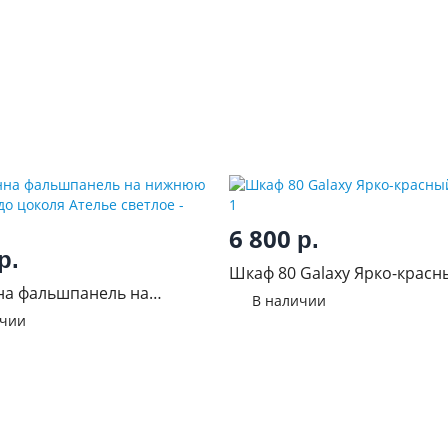
6 800
р.
р.
Шкаф 80 Galaxy Ярко-красн
на фальшпанель на
В наличии
боковину до цоколя Ателье
ичии