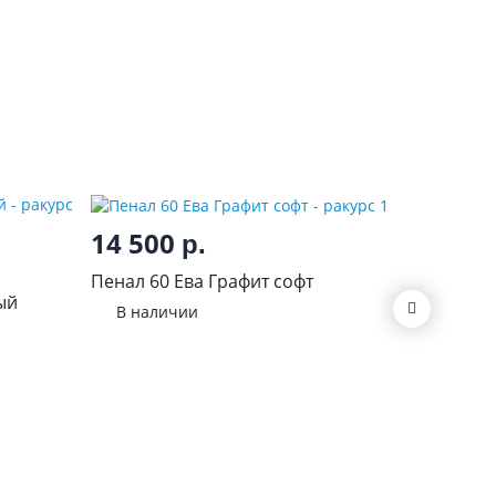
14 500
р.
2 14
Пенал 60 Ева Графит софт
ый
Виола Н
В наличии
молочн
В нал