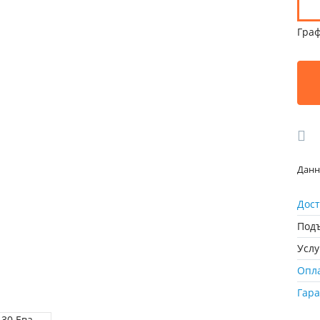
Граф
Данн
Дост
Подъ
Усл
Опл
Гар