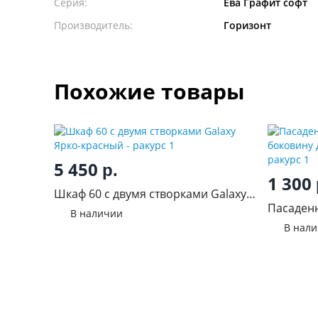
Серия:
Ева Графит софт
Производитель:
Горизонт
Похожие товары
5 450
р.
1 300
Шкаф 60 с двумя створками Galaxy
Пасаден
Ярко-красный
В наличии
нижнюю 
В нал
светлое