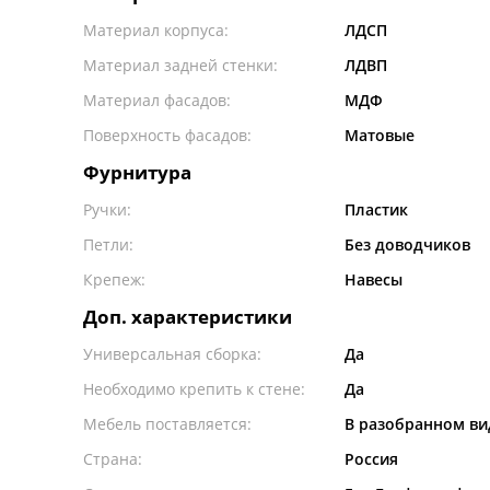
Материал корпуса:
ЛДСП
Материал задней стенки:
ЛДВП
Материал фасадов:
МДФ
Поверхность фасадов:
Матовые
Фурнитура
Ручки:
Пластик
Петли:
Без доводчиков
Крепеж:
Навесы
Доп. характеристики
Универсальная сборка:
Да
Необходимо крепить к стене:
Да
Мебель поставляется:
В разобранном ви
Страна:
Россия