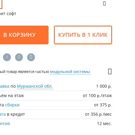
ит софт
В КОРЗИНУ
КУПИТЬ В 1 КЛИК
ый товар является частью
модульной системы
авка
по
Мурманской обл.
1 000
р.
ём на этаж
от 100
/этаж
р.
уга
сборки
от 375
р.
ата
в кредит
от 356
/мес
р.
антия
12 мес.