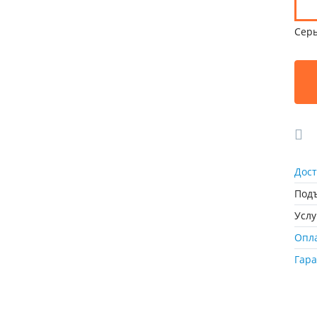
Сер
Дост
Подъ
Усл
Опл
Гар