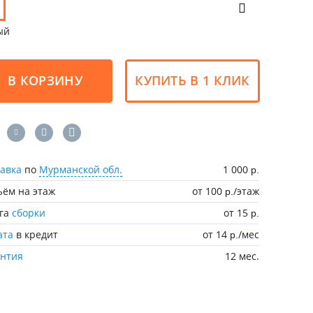
ый
В КОРЗИНУ
КУПИТЬ В 1 КЛИК
авка
по
Мурманской обл.
1 000
р.
ём на этаж
от 100
/этаж
р.
уга
сборки
от 15
р.
ата
в кредит
от 14
/мес
р.
антия
12 мес.