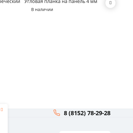
реческий
Угловая планка на панель 4 мм
В нал
В наличии
8 (8152) 78-29-28
я