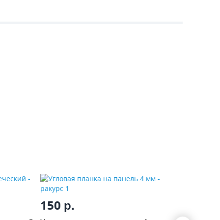
5 55
150
р.
Стенова