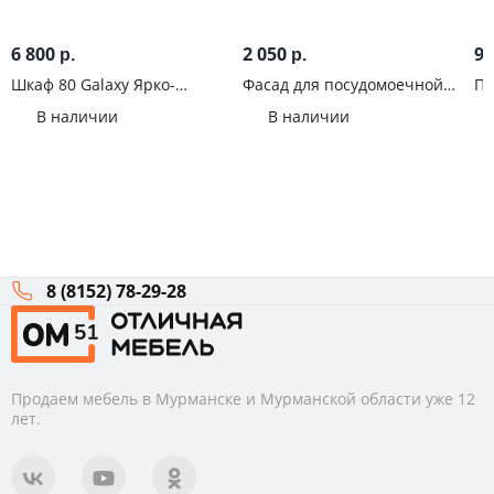
6 800
2 050
9
р.
р.
Шкаф 80 Galaxy Ярко-
Фасад для посудомоечной
Па
красный
машины 60 Ева Белый софт
ве
В наличии
В наличии
Же
8 (8152) 78-29-28
Продаем мебель в Мурманске и Мурманской области уже 12
лет.