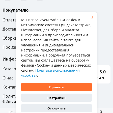
Покупателю
Оплата
Вопрос-ответ
Мы используем файлы «Cookie» и
метрические системы (Яндекс Метрика,
Доставка
Обмен и возврат
LiveInternet) для сбора и анализа
информации о производительности и
Сборка
Гарантия
использования сайта, а также для
улучшения и индивидуальной
Производители
настройки предоставления
информации. Продолжая пользоваться
Информация
сайтом, вы соглашаетесь на обработку
файлов «Cookie» и данных метрических
Каталог мебели
систем.
Политика использования
5.0
«cookies»
.
О нас
Отзывы о нас 1470
Контакты
Принять
Политика конфиденциальности
Настройки
© Интернет-магазин «Отличная мебель», 2011-2026
Отклонить