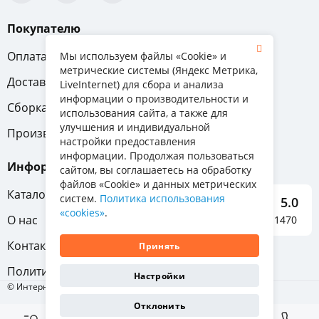
Покупателю
Оплата
Вопрос-ответ
Мы используем файлы «Cookie» и
метрические системы (Яндекс Метрика,
Доставка
Обмен и возврат
LiveInternet) для сбора и анализа
информации о производительности и
Сборка
Гарантия
использования сайта, а также для
улучшения и индивидуальной
Производители
настройки предоставления
информации. Продолжая пользоваться
Информация
сайтом, вы соглашаетесь на обработку
файлов «Cookie» и данных метрических
Каталог мебели
систем.
Политика использования
5.0
«cookies»
.
О нас
Отзывы о нас 1470
Контакты
Принять
Политика конфиденциальности
Настройки
© Интернет-магазин «Отличная мебель», 2011-2026
Отклонить