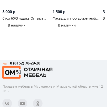
5 000
1 500
3 
р.
р.
Стол 60/3 ящика Оптима
Фасад для посудомоечной
Ви
Гранит дым
машины 60 Оптима Белый
мо
В наличии
В наличии
эмалит
8 (8152) 78-29-28
Продаем мебель в Мурманске и Мурманской области уже 12
лет.