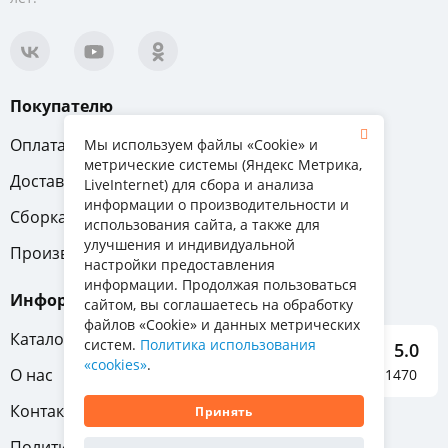
Покупателю
Оплата
Вопрос-ответ
Мы используем файлы «Cookie» и
метрические системы (Яндекс Метрика,
Доставка
Обмен и возврат
LiveInternet) для сбора и анализа
информации о производительности и
Сборка
Гарантия
использования сайта, а также для
улучшения и индивидуальной
Производители
настройки предоставления
информации. Продолжая пользоваться
Информация
сайтом, вы соглашаетесь на обработку
файлов «Cookie» и данных метрических
Каталог мебели
систем.
Политика использования
5.0
«cookies»
.
О нас
Отзывы о нас 1470
Контакты
Принять
Политика конфиденциальности