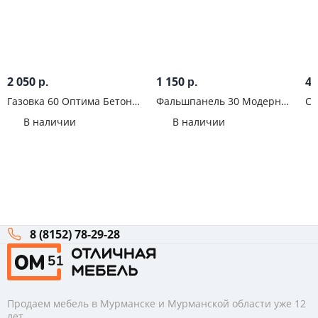
2 050
1 150
4 
р.
р.
Газовка 60 Оптима Бетон
Фальшпанель 30 Модерн
Ст
грей
Бетон лайт
Бе
В наличии
В наличии
8 (8152) 78-29-28
Продаем мебель в Мурманске и Мурманской области уже 12
лет.