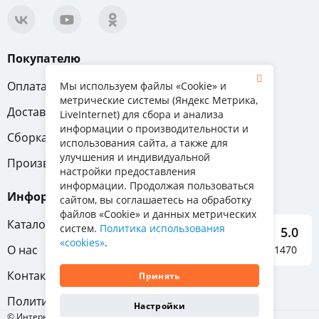
Покупателю
Оплата
Вопрос-ответ
Мы используем файлы «Cookie» и
метрические системы (Яндекс Метрика,
Доставка
Обмен и возврат
LiveInternet) для сбора и анализа
информации о производительности и
Сборка
Гарантия
использования сайта, а также для
улучшения и индивидуальной
Производители
настройки предоставления
информации. Продолжая пользоваться
Информация
сайтом, вы соглашаетесь на обработку
файлов «Cookie» и данных метрических
Каталог мебели
систем.
Политика использования
5.0
«cookies»
.
О нас
Отзывы о нас 1470
Контакты
Принять
Политика конфиденциальности
Настройки
© Интернет-магазин «Отличная мебель», 2011-2026