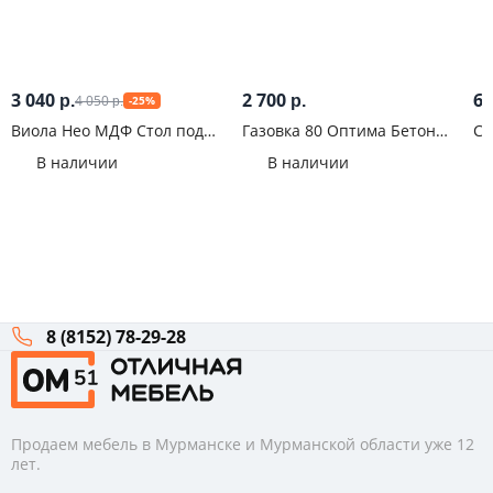
3 040
2 700
6 
4 050
р.
р.
-25%
р.
Виола Нео МДФ Стол под
Газовка 80 Оптима Бетон
Ст
мойку М-600
грей
со
В наличии
В наличии
8 (8152) 78-29-28
Продаем мебель в Мурманске и Мурманской области уже 12
лет.