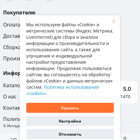
Покупателю
Оплата
Вопрос-ответ
Мы используем файлы «Cookie» и
метрические системы (Яндекс Метрика,
Доставка
Обмен и возврат
LiveInternet) для сбора и анализа
информации о производительности и
Сборка
Гарантия
использования сайта, а также для
улучшения и индивидуальной
Производители
настройки предоставления
информации. Продолжая пользоваться
Информация
сайтом, вы соглашаетесь на обработку
файлов «Cookie» и данных метрических
Каталог мебели
систем.
Политика использования
5.0
«cookies»
.
О нас
Отзывы о нас 1470
Контакты
Принять
Политика конфиденциальности
Настройки
© Интернет-магазин «Отличная мебель», 2011-2026
Отклонить