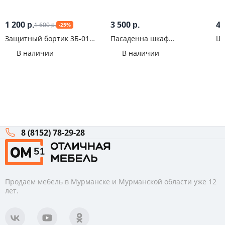
1 200
3 500
4 
1 600
р.
р.
-25%
р.
Защитный бортик 3Б-01
Пасаденна шкаф
Шк
Звездное детство
горизонтальный со стеклом
Бе
В наличии
В наличии
60 см (460) Бетон
8 (8152) 78-29-28
Продаем мебель в Мурманске и Мурманской области уже 12
лет.