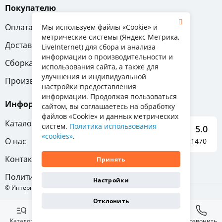
Покупателю
Оплата
Вопрос-ответ
Мы используем файлы «Cookie» и
метрические системы (Яндекс Метрика,
Доставка
Обмен и возврат
LiveInternet) для сбора и анализа
информации о производительности и
Сборка
Гарантия
использования сайта, а также для
улучшения и индивидуальной
Производители
настройки предоставления
информации. Продолжая пользоваться
Информация
сайтом, вы соглашаетесь на обработку
файлов «Cookie» и данных метрических
Каталог мебели
систем.
Политика использования
5.0
«cookies»
.
О нас
Отзывы о нас 1470
Контакты
Принять
Политика конфиденциальности
Настройки
© Интернет-магазин «Отличная мебель», 2011-2026
Отклонить
Каталог
Избранное
Корзина
Позвонить